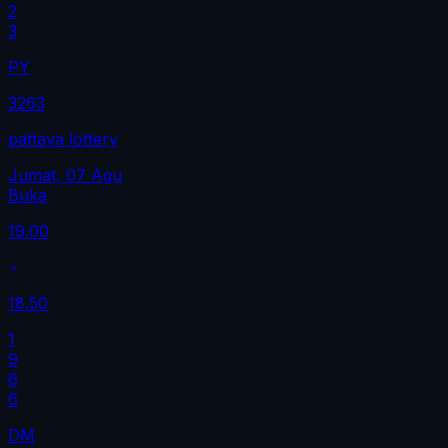
2
3
PY
3263
pattaya lottery
Jumat, 07 Agu
Buka
19.00
18.50
1
9
6
6
DM