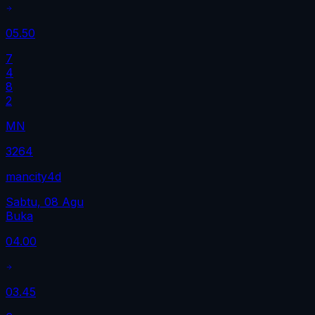
05.50
7
4
8
2
MN
3264
mancity4d
Sabtu, 08 Agu
Buka
04.00
03.45