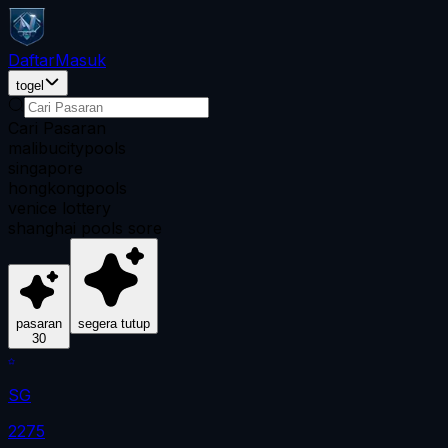
Daftar
Masuk
togel
Cari Pasaran
malibucitypools
singapore
hongkongpools
venice lottery
shanghai pools sore
pasaran
segera tutup
30
SG
2275