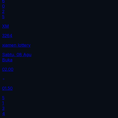
6
0
2
5
XM
3264
xiamen lottery
Sabtu, 08 Agu
Buka
02.00
01.50
5
1
3
4