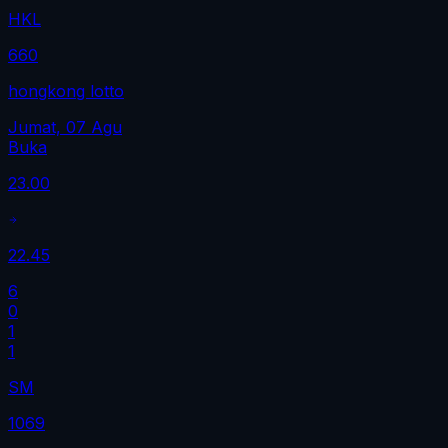
HKL
660
hongkong lotto
Jumat, 07 Agu
Buka
23.00
22.45
6
0
1
1
SM
1069