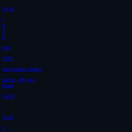
14.45
1
6
3
6
WN
2718
winchester lottery
Sabtu, 08 Agu
Buka
14.00
13.50
5