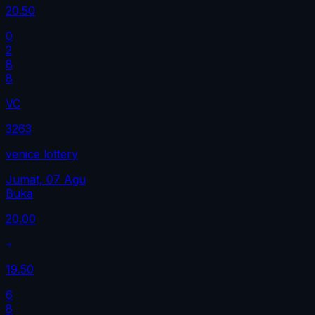
20.50
0
2
8
8
VC
3263
venice lottery
Jumat, 07 Agu
Buka
20.00
19.50
6
8