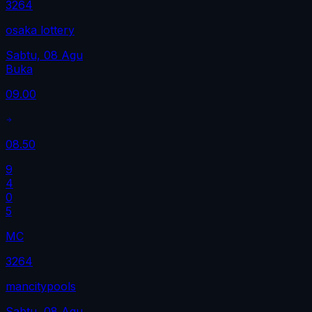
3264
osaka lottery
Sabtu, 08 Agu
Buka
09.00
08.50
9
4
0
5
MC
3264
mancitypools
Sabtu, 08 Agu