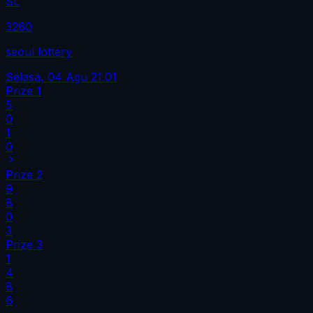
SL
3260
seoul lottery
Selasa, 04 Agu
21.01
Prize
1
5
0
1
0
Prize
2
9
8
0
3
Prize
3
1
4
8
6