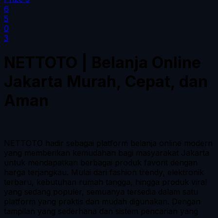
6
5
0
3
NETTOTO | Belanja Online
Jakarta Murah, Cepat, dan
Aman
NETTOTO hadir sebagai platform belanja online modern
yang memberikan kemudahan bagi masyarakat Jakarta
untuk mendapatkan berbagai produk favorit dengan
harga terjangkau. Mulai dari fashion trendy, elektronik
terbaru, kebutuhan rumah tangga, hingga produk viral
yang sedang populer, semuanya tersedia dalam satu
platform yang praktis dan mudah digunakan. Dengan
tampilan yang sederhana dan sistem pencarian yang