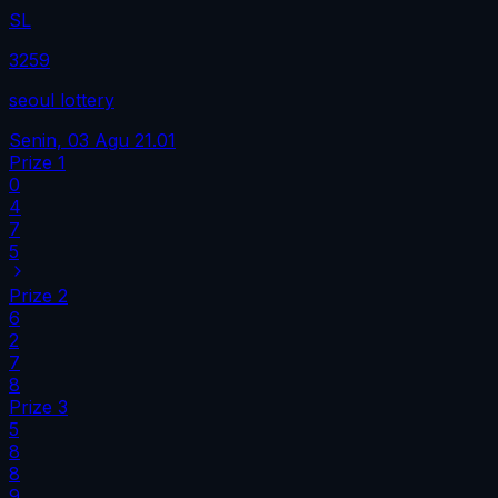
SL
3259
seoul lottery
Senin, 03 Agu
21.01
Prize
1
0
4
7
5
Prize
2
6
2
7
8
Prize
3
5
8
8
9