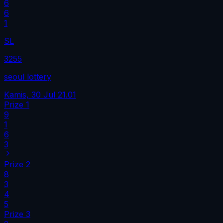
6
6
1
SL
3255
seoul lottery
Kamis, 30 Jul
21.01
Prize
1
9
1
6
3
Prize
2
8
3
4
5
Prize
3