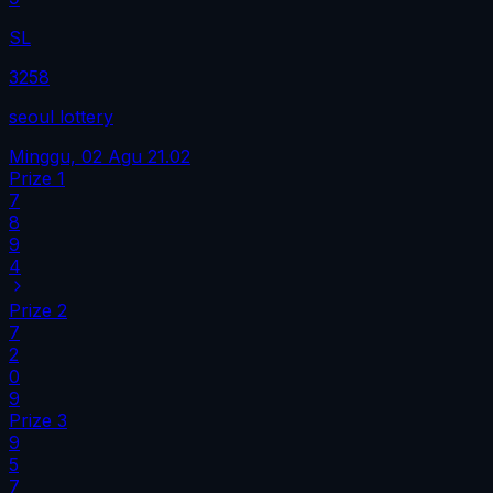
SL
3258
seoul lottery
Minggu, 02 Agu
21.02
Prize
1
7
8
9
4
Prize
2
7
2
0
9
Prize
3
9
5
7