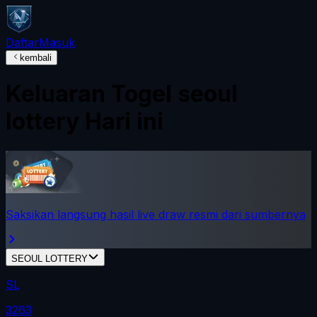
Daftar
Masuk
kembali
Keluaran Togel
seoul
lottery
Hari ini
Saksikan langsung hasil live draw resmi dari sumbernya
SEOUL LOTTERY
SL
3263