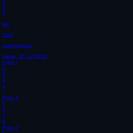
4
0
2
MC
3255
mancitypools
Kamis, 30 Jul
08.02
Prize
1
5
0
8
4
Prize
2
5
0
7
8
Prize
3