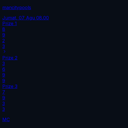
mancitypools
Jumat, 07 Agu
08.00
Prize
1
8
9
2
3
Prize
2
3
6
9
9
Prize
3
7
9
3
3
MC