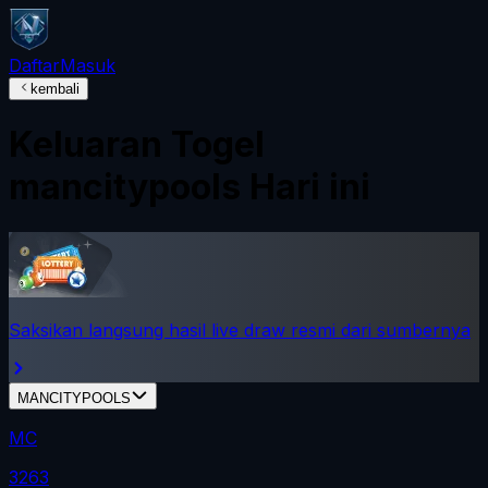
Daftar
Masuk
kembali
Keluaran Togel
mancitypools
Hari ini
Saksikan langsung hasil live draw resmi dari sumbernya
MANCITYPOOLS
MC
3263