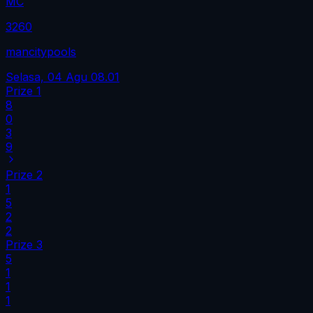
MC
3260
mancitypools
Selasa, 04 Agu
08.01
Prize
1
8
0
3
9
Prize
2
1
5
2
2
Prize
3
5
1
1
1