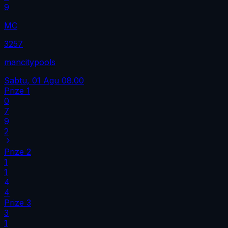
9
MC
3257
mancitypools
Sabtu, 01 Agu
08.00
Prize
1
0
7
9
2
Prize
2
1
1
4
4
Prize
3
3
1