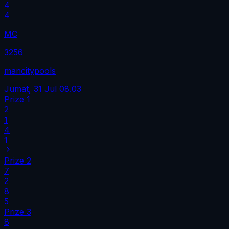
4
4
MC
3256
mancitypools
Jumat, 31 Jul
08.03
Prize
1
2
1
4
1
Prize
2
7
2
8
5
Prize
3
8