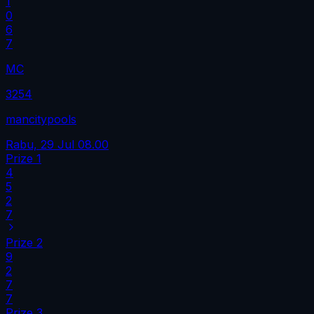
1
0
6
7
MC
3254
mancitypools
Rabu, 29 Jul
08.00
Prize
1
4
5
2
7
Prize
2
9
2
7
7
Prize
3