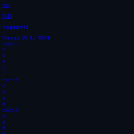
MG
1313
magnum4d
Minggu, 26 Jul
19.04
Prize
1
0
5
6
7
Prize
2
2
3
5
4
Prize
3
5
7
8
9