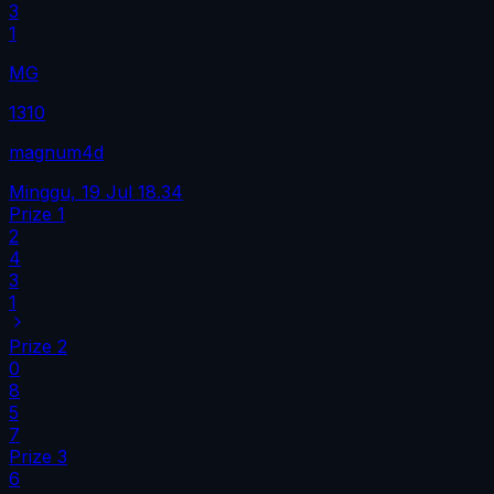
3
1
MG
1310
magnum4d
Minggu, 19 Jul
18.34
Prize
1
2
4
3
1
Prize
2
0
8
5
7
Prize
3
6