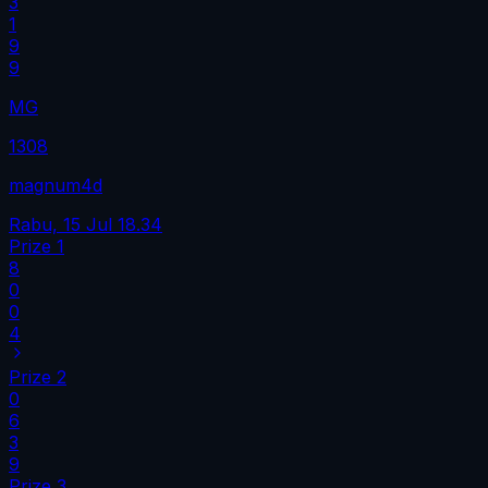
3
1
9
9
MG
1308
magnum4d
Rabu, 15 Jul
18.34
Prize
1
8
0
0
4
Prize
2
0
6
3
9
Prize
3