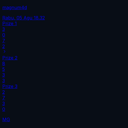
magnum4d
Rabu, 05 Agu
18.32
Prize
1
3
0
7
2
Prize
2
8
5
3
3
Prize
3
2
7
3
0
MG