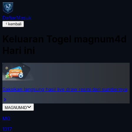
Daftar
Masuk
kembali
Keluaran Togel
magnum4d
Hari ini
Saksikan langsung hasil live draw resmi dari sumbernya
MAGNUM4D
MG
1317