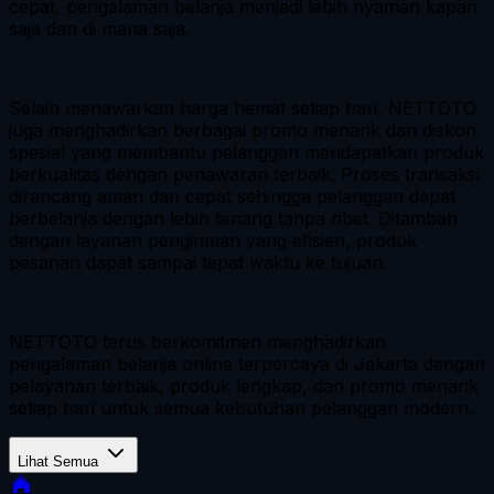
cepat, pengalaman belanja menjadi lebih nyaman kapan
saja dan di mana saja.
Selain menawarkan harga hemat setiap hari, NETTOTO
juga menghadirkan berbagai promo menarik dan diskon
spesial yang membantu pelanggan mendapatkan produk
berkualitas dengan penawaran terbaik. Proses transaksi
dirancang aman dan cepat sehingga pelanggan dapat
berbelanja dengan lebih tenang tanpa ribet. Ditambah
dengan layanan pengiriman yang efisien, produk
pesanan dapat sampai tepat waktu ke tujuan.
NETTOTO terus berkomitmen menghadirkan
pengalaman belanja online terpercaya di Jakarta dengan
pelayanan terbaik, produk lengkap, dan promo menarik
setiap hari untuk semua kebutuhan pelanggan modern.
Lihat Semua