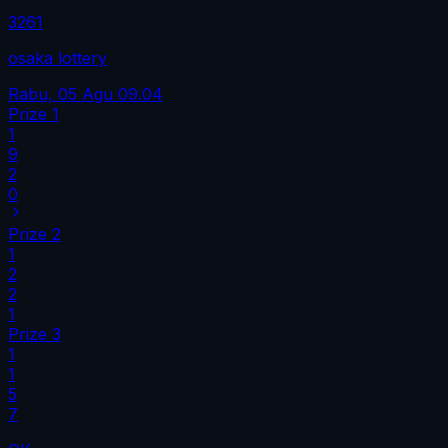
3261
osaka lottery
Rabu, 05 Agu
09.04
Prize
1
1
9
2
0
Prize
2
1
2
2
1
Prize
3
1
1
5
7