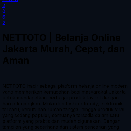
3
0
6
2
NETTOTO | Belanja Online
Jakarta Murah, Cepat, dan
Aman
NETTOTO hadir sebagai platform belanja online modern
yang memberikan kemudahan bagi masyarakat Jakarta
untuk mendapatkan berbagai produk favorit dengan
harga terjangkau. Mulai dari fashion trendy, elektronik
terbaru, kebutuhan rumah tangga, hingga produk viral
yang sedang populer, semuanya tersedia dalam satu
platform yang praktis dan mudah digunakan. Dengan
tampilan yang sederhana dan sistem pencarian yang