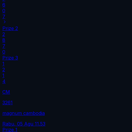
6
0
7
Prize
2
2
8
7
0
Prize
3
1
2
1
4
CM
3261
magnum cambodia
Rabu, 05 Agu
11.53
Prize
1