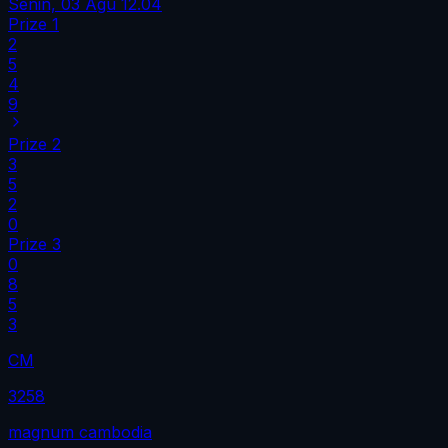
Senin, 03 Agu
12.04
Prize
1
2
5
4
9
Prize
2
3
5
2
0
Prize
3
0
8
5
3
CM
3258
magnum cambodia