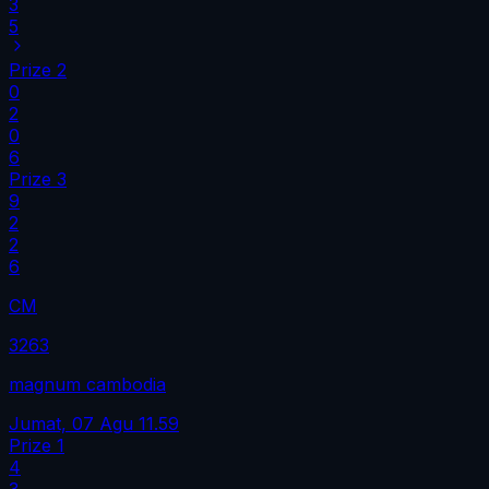
3
5
Prize
2
0
2
0
6
Prize
3
9
2
2
6
CM
3263
magnum cambodia
Jumat, 07 Agu
11.59
Prize
1
4
3