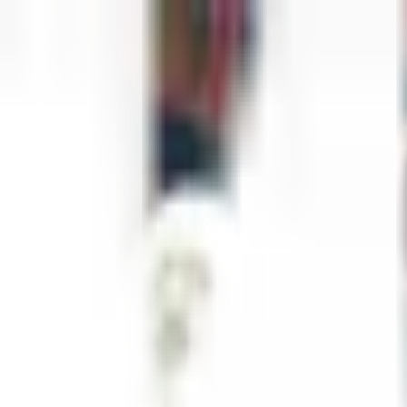
Daftar
Masuk
casino
Cari Permainan
spire+
world cup 2026
koi gate
all stars - world cup 2026
lightning roulette
crash game
for you
slot
live casino
4
arcade
fishing
2603
635
104
21
Provider :
World Match
Filter :
TERKENAL
EL SUEÑO DE ANTONIO Y ERANDI
World Match