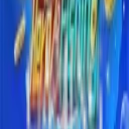
juga menghadirkan berbagai promo menarik dan diskon
spesial yang membantu pelanggan mendapatkan produk
berkualitas dengan penawaran terbaik. Proses transaksi
dirancang aman dan cepat sehingga pelanggan dapat
berbelanja dengan lebih tenang tanpa ribet. Ditambah
dengan layanan pengiriman yang efisien, produk
pesanan dapat sampai tepat waktu ke tujuan.
NETTOTO terus berkomitmen menghadirkan
pengalaman belanja online terpercaya di Jakarta dengan
pelayanan terbaik, produk lengkap, dan promo menarik
setiap hari untuk semua kebutuhan pelanggan modern.
Lihat Semua
home
explore
promo