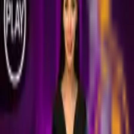
Indonesian Mega Sic Bo
Pragmatic Play
Speed Baccarat 2
Pragmatic Play
Mega Wheel
Pragmatic Play
Sweet Bonanza CandyLand
Pragmatic Play
Roulette Macao
Pragmatic Play
Sic Bo
Jili
Auto Roulette
Pragmatic Play
Speed Baccarat 1
Pragmatic Play
Mega Roulette
Pragmatic Play
Turkish Roulette
Pragmatic Play
Dragon Tiger
Pragmatic Play
Russian Roulette
Pragmatic Play
Spaceman
Pragmatic Play
German Roulette
Pragmatic Play
Speed Baccarat 5
Pragmatic Play
Roulette 1
Pragmatic Play
Speed Baccarat 18
Pragmatic Play
Roulette 2 Extra Time
Pragmatic Play
Baccarat 1
Pragmatic Play
Baccarat 2
Pragmatic Play
Speed Roulette 1
Pragmatic Play
Speed Baccarat 3
Pragmatic Play
ONE Blackjack 1
Pragmatic Play