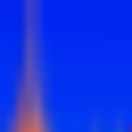
Daftar
Masuk
poker
Cari Permainan
Provider :
Habanero
Tens or Better 50 Hand
Habanero
Tens or Better 100 Hand
Habanero
Tens or Better 1 Hand
Habanero
Tens or Better 5 Hand
Habanero
Tens or Better 10 Hand
Habanero
Joker Poker 5 Hand
Habanero
Joker Poker 10 Hand
Habanero
Joker Poker 50 Hand
Habanero
Joker Poker 100 Hand
Habanero
Double Double Bonus Poker 100 Hand
Habanero
Joker Poker 1 Hand
Habanero
Double Double Bonus Poker 5 Hand
Habanero
Double Double Bonus Poker 10 Hand
Habanero