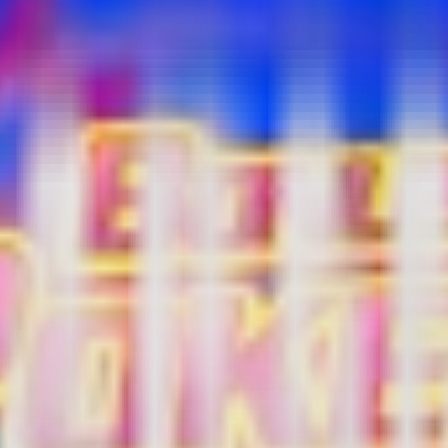
Jakarta Murah, Cepat, dan A
 yang memberikan kemudahan bagi masyarakat Jakarta unt