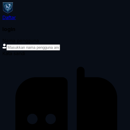
Daftar
login
Nama pengguna
Kata sandi