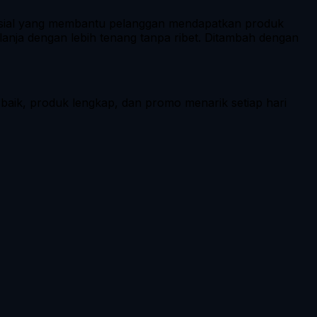
esial yang membantu pelanggan mendapatkan produk
anja dengan lebih tenang tanpa ribet. Ditambah dengan
aik, produk lengkap, dan promo menarik setiap hari