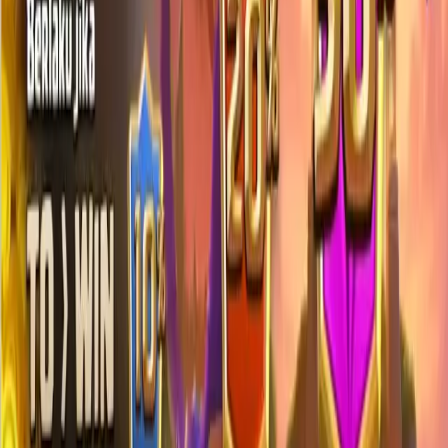
Syarat & Ketentuan
Pengawasan Permainan
• Super Rich berhak untuk meninjau secara
menyeluruh aktivitas pemain.
• Tindakan ini bertujuan untuk mengidentifikasi
potensi penyalahgunaan guna memastikan permainan
yang adil dalam promosi ini.
• Jika ditemukan penyalahgunaan, Super Rich berhak
untuk membatalkan jumlah yang dibayarkan kepada
pemain pemenang.
Fleksibilitas Promosi
• Promosi ini berlaku untuk waktu terbatas dan dapat
dihentikan sewaktu-waktu tanpa pemberitahuan
sebelumnya.