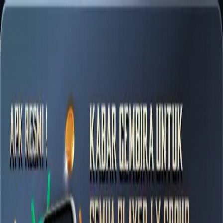
Daftar
Masuk
kembali
Detail Promosi
BONUS KHUSUS MEMBER PENGGUNA APK!
Bonus ini berlaku hanya untuk member yang bermain
menggunakan APK resmi dari LXGROUP!
Maksimal Bonus yang diberikan Rp 5.000 Secara
cuma-cuma dengan Syarat dan ketentuan sesuai
dibawah ini
SYARAT & KETENTUAN :
1. Download APK & login via APK
2. Lakukan Deposit dengan Minimal Rp 20.000
3. Mainkan saldo deposit anda!