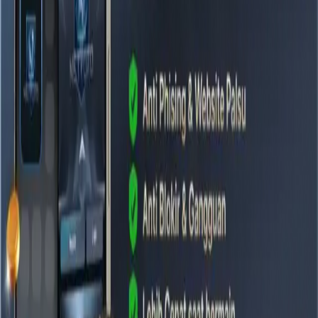
NETTOTO hadir sebagai platform belanja online modern
yang memberikan kemudahan bagi masyarakat Jakarta
untuk mendapatkan berbagai produk favorit dengan
harga terjangkau. Mulai dari fashion trendy, elektronik
terbaru, kebutuhan rumah tangga, hingga produk viral
yang sedang populer, semuanya tersedia dalam satu
platform yang praktis dan mudah digunakan. Dengan
tampilan yang sederhana dan sistem pencarian yang
cepat, pengalaman belanja menjadi lebih nyaman kapan
saja dan di mana saja.
Selain menawarkan harga hemat setiap hari, NETTOTO
juga menghadirkan berbagai promo menarik dan diskon
spesial yang membantu pelanggan mendapatkan produk
berkualitas dengan penawaran terbaik. Proses transaksi
dirancang aman dan cepat sehingga pelanggan dapat
berbelanja dengan lebih tenang tanpa ribet. Ditambah
dengan layanan pengiriman yang efisien, produk
pesanan dapat sampai tepat waktu ke tujuan.