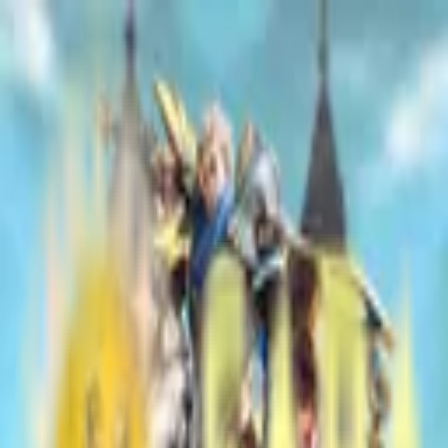
Daftar
Masuk
sport
Cari Permainan
Provider :
All
Sports Book
SBOBET
Sports Book
Saba
E-Sports
Saba
3
/
3
Game
Page
1
of
1
NETTOTO | Belanja Online
Jakarta Murah, Cepat, dan
Aman