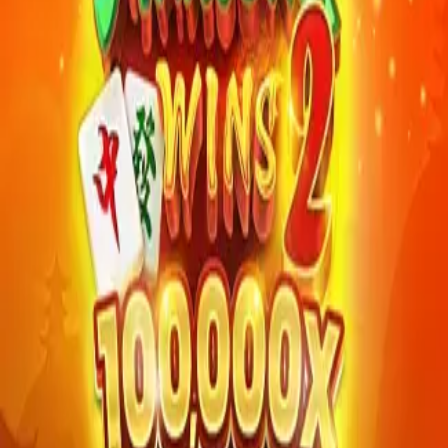
platform yang praktis dan mudah digunakan. Dengan
tampilan yang sederhana dan sistem pencarian yang
cepat, pengalaman belanja menjadi lebih nyaman kapan
saja dan di mana saja.
Selain menawarkan harga hemat setiap hari, NETTOTO
juga menghadirkan berbagai promo menarik dan diskon
spesial yang membantu pelanggan mendapatkan produk
berkualitas dengan penawaran terbaik. Proses transaksi
dirancang aman dan cepat sehingga pelanggan dapat
berbelanja dengan lebih tenang tanpa ribet. Ditambah
dengan layanan pengiriman yang efisien, produk
pesanan dapat sampai tepat waktu ke tujuan.
NETTOTO terus berkomitmen menghadirkan
pengalaman belanja online terpercaya di Jakarta dengan
pelayanan terbaik, produk lengkap, dan promo menarik
setiap hari untuk semua kebutuhan pelanggan modern.