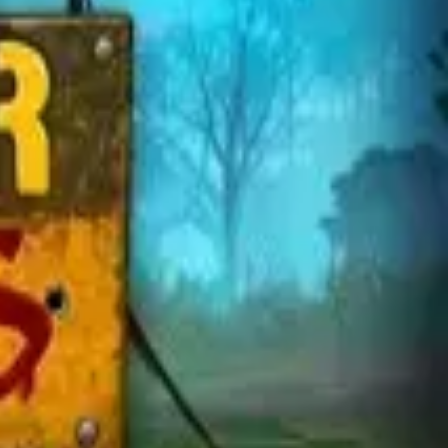
aik, produk lengkap, dan promo menarik setiap hari