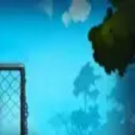
man
uk mendapatkan berbagai produk favorit dengan harga
g populer, semuanya tersedia dalam satu platform yang
a menjadi lebih nyaman kapan saja dan di mana saja.
esial yang membantu pelanggan mendapatkan produk
anja dengan lebih tenang tanpa ribet. Ditambah dengan