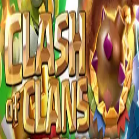
platform yang praktis dan mudah digunakan. Dengan
tampilan yang sederhana dan sistem pencarian yang
cepat, pengalaman belanja menjadi lebih nyaman kapan
saja dan di mana saja.
Selain menawarkan harga hemat setiap hari, NETTOTO
juga menghadirkan berbagai promo menarik dan diskon
spesial yang membantu pelanggan mendapatkan produk
berkualitas dengan penawaran terbaik. Proses transaksi
dirancang aman dan cepat sehingga pelanggan dapat
berbelanja dengan lebih tenang tanpa ribet. Ditambah
dengan layanan pengiriman yang efisien, produk
pesanan dapat sampai tepat waktu ke tujuan.
NETTOTO terus berkomitmen menghadirkan
pengalaman belanja online terpercaya di Jakarta dengan
pelayanan terbaik, produk lengkap, dan promo menarik
setiap hari untuk semua kebutuhan pelanggan modern.