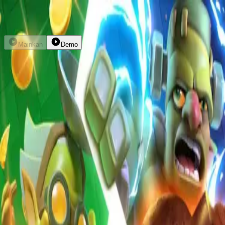
Daftar
Masuk
Mainkan
Demo
Clash of Clans Super Mines SUPER RICH
supercell
kembali
NETTOTO | Belanja Online
Jakarta Murah, Cepat, dan
Aman
NETTOTO hadir sebagai platform belanja online modern
yang memberikan kemudahan bagi masyarakat Jakarta
untuk mendapatkan berbagai produk favorit dengan
harga terjangkau. Mulai dari fashion trendy, elektronik
terbaru, kebutuhan rumah tangga, hingga produk viral
yang sedang populer, semuanya tersedia dalam satu