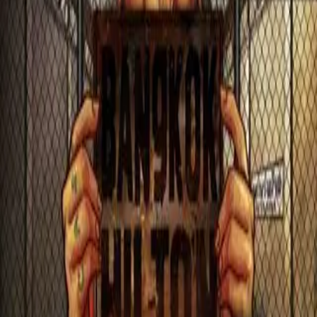
platform yang praktis dan mudah digunakan. Dengan
tampilan yang sederhana dan sistem pencarian yang
cepat, pengalaman belanja menjadi lebih nyaman kapan
saja dan di mana saja.
Selain menawarkan harga hemat setiap hari, NETTOTO
juga menghadirkan berbagai promo menarik dan diskon
spesial yang membantu pelanggan mendapatkan produk
berkualitas dengan penawaran terbaik. Proses transaksi
dirancang aman dan cepat sehingga pelanggan dapat
berbelanja dengan lebih tenang tanpa ribet. Ditambah
dengan layanan pengiriman yang efisien, produk
pesanan dapat sampai tepat waktu ke tujuan.
NETTOTO terus berkomitmen menghadirkan
pengalaman belanja online terpercaya di Jakarta dengan
pelayanan terbaik, produk lengkap, dan promo menarik
setiap hari untuk semua kebutuhan pelanggan modern.