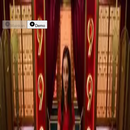
Daftar
Masuk
Mainkan
Demo
Always 9 Baccarat
evolutiongaming
kembali
NETTOTO | Belanja Online
Jakarta Murah, Cepat, dan
Aman
NETTOTO hadir sebagai platform belanja online modern
yang memberikan kemudahan bagi masyarakat Jakarta
untuk mendapatkan berbagai produk favorit dengan
harga terjangkau. Mulai dari fashion trendy, elektronik
terbaru, kebutuhan rumah tangga, hingga produk viral
yang sedang populer, semuanya tersedia dalam satu