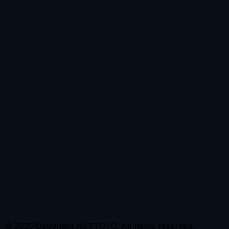
© 2025 Copyright
NETTOTO
. All rights reserved.