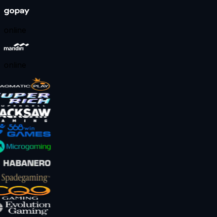
online
online