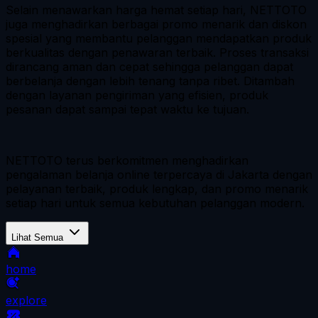
Selain menawarkan harga hemat setiap hari, NETTOTO
juga menghadirkan berbagai promo menarik dan diskon
spesial yang membantu pelanggan mendapatkan produk
berkualitas dengan penawaran terbaik. Proses transaksi
dirancang aman dan cepat sehingga pelanggan dapat
berbelanja dengan lebih tenang tanpa ribet. Ditambah
dengan layanan pengiriman yang efisien, produk
pesanan dapat sampai tepat waktu ke tujuan.
NETTOTO terus berkomitmen menghadirkan
pengalaman belanja online terpercaya di Jakarta dengan
pelayanan terbaik, produk lengkap, dan promo menarik
setiap hari untuk semua kebutuhan pelanggan modern.
Lihat Semua
home
explore