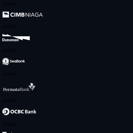
online
online
online
online
online
online