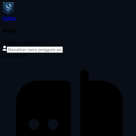
Daftar
login
Nama pengguna
Kata sandi