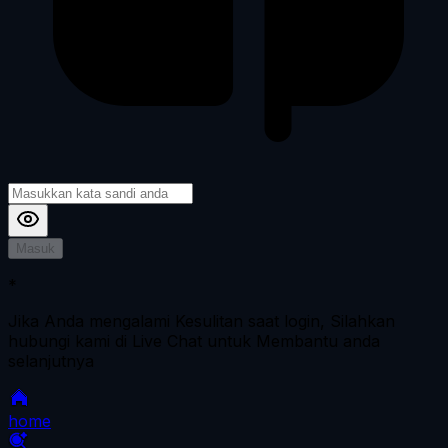
Masuk
*
Jika Anda mengalami Kesulitan saat login, Silahkan
hubungi kami di Live Chat untuk Membantu anda
selanjutnya
home