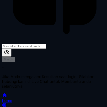
Masuk
*
Jika Anda mengalami Kesulitan saat login, Silahkan
hubungi kami di Live Chat untuk Membantu anda
selanjutnya
home