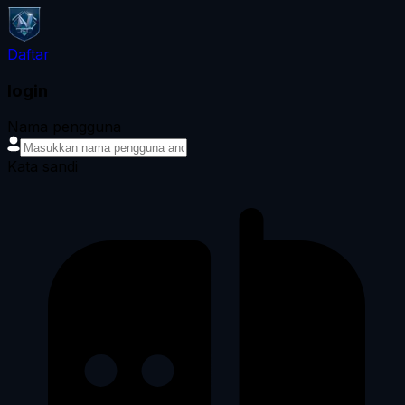
Daftar
login
Nama pengguna
Kata sandi