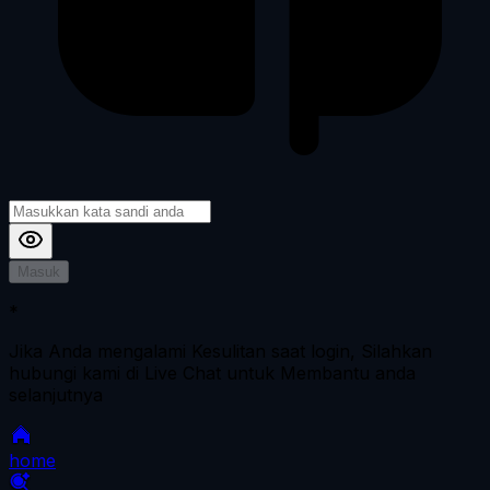
Masuk
*
Jika Anda mengalami Kesulitan saat login, Silahkan
hubungi kami di Live Chat untuk Membantu anda
selanjutnya
home