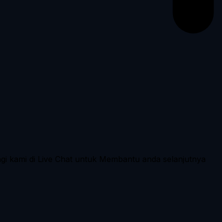
ngi kami di Live Chat untuk Membantu anda selanjutnya